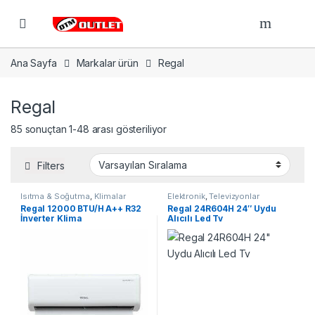
Open
Ana Sayfa
Markalar ürün
Regal
Regal
85 sonuçtan 1-48 arası gösteriliyor
Filters
Isıtma & Soğutma
,
Klimalar
Elektronik
,
Televizyonlar
Regal 12000 BTU/H A++ R32
Regal 24R604H 24″ Uydu
İnverter Klima
Alıcılı Led Tv