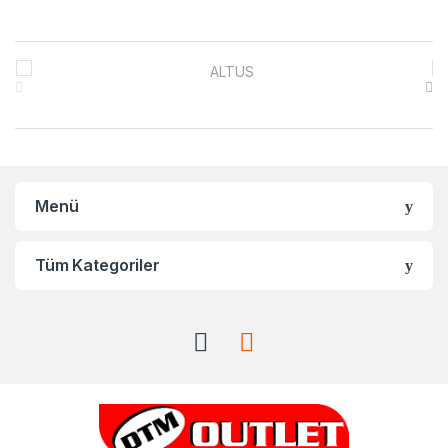
Brands Carousel
Menü
Tüm Kategoriler