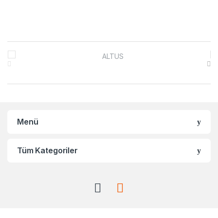
Brands Carousel
Menü
Tüm Kategoriler