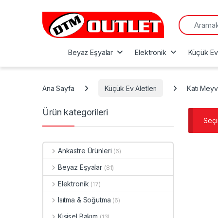
Search for:
Beyaz Eşyalar
Elektronik
Küçük Ev 
Ana Sayfa
Küçük Ev Aletleri
Katı Meyv
Ürün kategorileri
Seçi
Ankastre Ürünleri
(6)
Beyaz Eşyalar
(81)
Elektronik
(17)
Isıtma & Soğutma
(6)
Kişisel Bakım
(13)