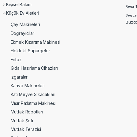
Kişisel Bakım
Regal 
Küçük Ev Aletleri
Seg Le
Buzdo
Çay Makineleri
Doğrayıcılar
Ekmek Kızartma Makinesi
Elektrikli Süpürgeler
Fritöz
Gıda Hazırlama Cihazları
Izgaralar
Kahve Makineleri
Katı Meyve Sıkacakları
Mısır Patlatma Makinesi
Mutfak Robotları
Mutfak Şefi
Mutfak Terazisi