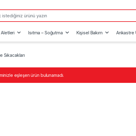
Aletleri
Isıtma – Soğutma
Kişisel Bakım
Ankastre 
e Sıkacakları
minizle eşleşen ürün bulunamadı.