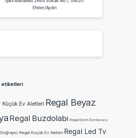
Işıklı Mahallesi 2664 Sokak No:1, 09020
Efeler/Aydın
 etiketleri
Regal Beyaz
r Küçük Ev Aletleri
ya
Regal Buzdolabı
Regal Derin Dondurucu
Regal Led Tv
 Doğrayıcı
Regal Küçük Ev Aletleri