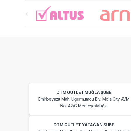
Brands Carousel
DTM OUTLET MUĞLA ŞUBE
Emirbeyazıt Mah. Uğurmumcu Blv. Mola City AVM
No: 42/C Menteşe/Muğla
DTM OUTLET YATAĞAN ŞUBE