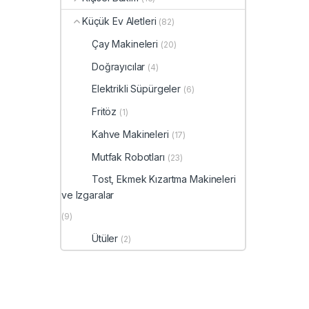
Küçük Ev Aletleri
(82)
Çay Makineleri
(20)
Doğrayıcılar
(4)
Elektrikli Süpürgeler
(6)
Fritöz
(1)
Kahve Makineleri
(17)
Mutfak Robotları
(23)
Tost, Ekmek Kızartma Makineleri
ve Izgaralar
(9)
Ütüler
(2)