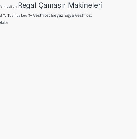
Regal Çamaşır Makineleri
Termosifon
Vestfrost Beyaz Eşya
Vestfrost
d Tv
Toshiba Led Tv
labı