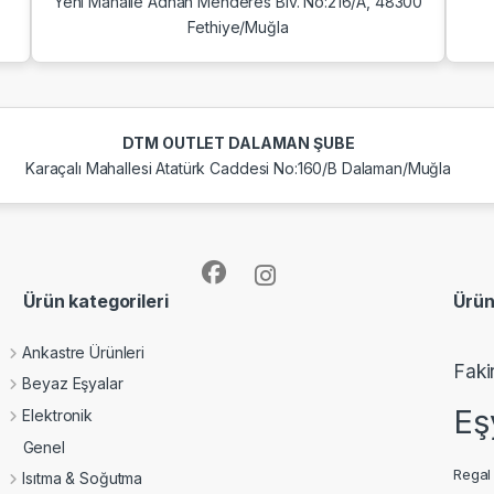
Yeni Mahalle Adnan Menderes Blv. No:216/A, 48300
Fethiye/Muğla
DTM OUTLET DALAMAN ŞUBE
Karaçalı Mahallesi Atatürk Caddesi No:160/B Dalaman/Muğla
Ürün kategorileri
Ürün
Ankastre Ürünleri
Faki
Beyaz Eşyalar
Eş
Elektronik
Genel
Regal
Isıtma & Soğutma