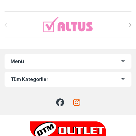
Brands Carousel
Menü
Tüm Kategoriler