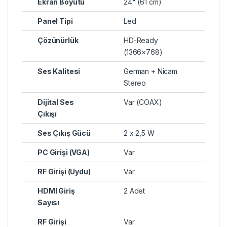
Ekran Boyutu
24" (61 cm)
Panel Tipi
Led
Çözünürlük
HD-Ready
(1366×768)
Ses Kalitesi
German + Nicam
Stereo
Dijital Ses
Var (COAX)
Çıkışı
Ses Çıkış Gücü
2 x 2,5 W
PC Girişi (VGA)
Var
RF Girişi (Uydu)
Var
HDMI Giriş
2 Adet
Sayısı
RF Girişi
Var