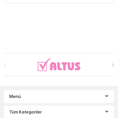
Brands Carousel
Menü
Tüm Kategoriler