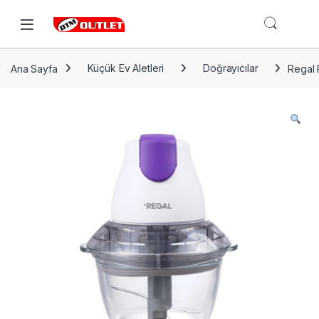
Open
Ana Sayfa
Küçük Ev Aletleri
Doğrayıcılar
Regal 