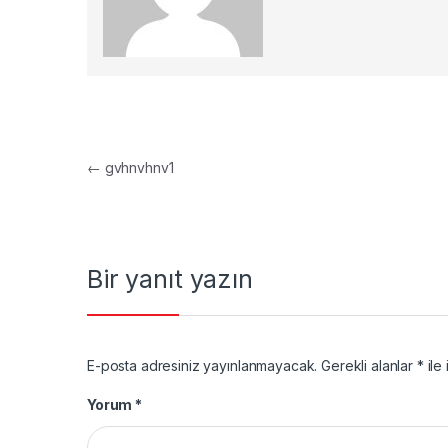
Yazı gezinmesi
←
gvhnvhnv1
Bir yanıt yazın
E-posta adresiniz yayınlanmayacak.
Gerekli alanlar
*
ile 
Yorum
*