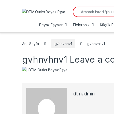
Search for:
Beyaz Eşyalar
Elektronik
Küçük Ev
Ana Sayfa
gvhnvhnv1
gvhnvhnv1
gvhnvhnv1
Leave a 
dtmadmin