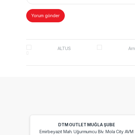
Brands Carousel
DTM OUTLET MUĞLA ŞUBE
Emirbeyazıt Mah. Uğurmumcu Blv. Mola City AVM