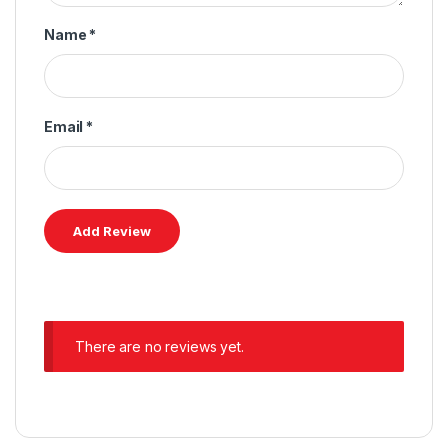
Name
*
Email
*
There are no reviews yet.