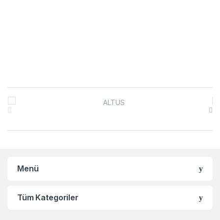
Brands Carousel
Menü
Tüm Kategoriler