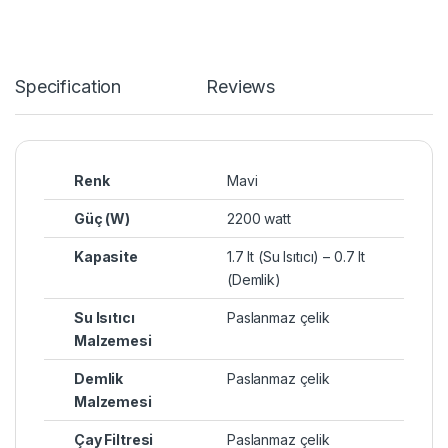
Specification
Reviews
Renk
Mavi
Güç (W)
2200 watt
Kapasite
1.7 lt (Su Isıtıcı) – 0.7 lt
(Demlik)
Su Isıtıcı
Paslanmaz çelik
Malzemesi
Demlik
Paslanmaz çelik
Malzemesi
Çay Filtresi
Paslanmaz çelik