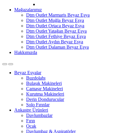
Mağazalarımız
Dtm Outlet Marmaris Beyaz Eşya
Dtm Outlet Muğla Beyaz Eşya
Dtm Outlet Ortaca Beyaz Eşya
Dtm Outlet Yatağan Beyaz Eşya
Dtm Outlet Fethiye Beyaz Eşya
Dtm Outlet Aydın Beyaz Eşya
Dtm Outlet Dalaman Beyaz Eşya
Hakkımızda
Open
Close
Beyaz Eşyalar
Buzdolabı
Bulaşık Makineleri
Çamaşır Makineleri
Kurutma Makineleri
Derin Dondurucular
Solo Fırınlar
Ankastre Ürünleri
Davlumbazlar
Fırın
Ocak
Davlumbaz & Aspiratörler