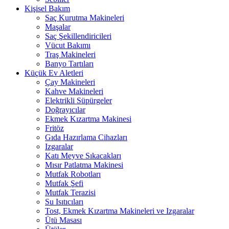
Kişisel Bakım
Saç Kurutma Makineleri
Maşalar
Saç Şekillendiricileri
Vücut Bakımı
Traş Makineleri
Banyo Tartıları
Küçük Ev Aletleri
Çay Makineleri
Kahve Makineleri
Elektrikli Süpürgeler
Doğrayıcılar
Ekmek Kızartma Makinesi
Fritöz
Gıda Hazırlama Cihazları
Izgaralar
Katı Meyve Sıkacakları
Mısır Patlatma Makinesi
Mutfak Robotları
Mutfak Şefi
Mutfak Terazisi
Su Isıtıcıları
Tost, Ekmek Kızartma Makineleri ve Izgaralar
Ütü Masası