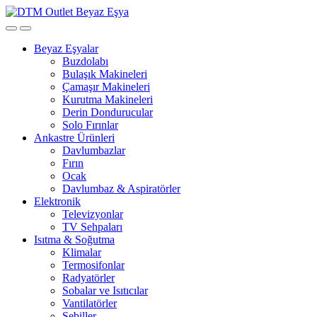
Open
Close
Beyaz Eşyalar
Buzdolabı
Bulaşık Makineleri
Çamaşır Makineleri
Kurutma Makineleri
Derin Dondurucular
Solo Fırınlar
Ankastre Ürünleri
Davlumbazlar
Fırın
Ocak
Davlumbaz & Aspiratörler
Elektronik
Televizyonlar
TV Sehpaları
Isıtma & Soğutma
Klimalar
Termosifonlar
Radyatörler
Sobalar ve Isıtıcılar
Vantilatörler
Sebiller