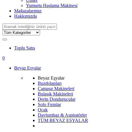
Ütüler
Yumurta Haşlama Makinesi
Mağazalarımız
Hakkımızda
Search
for:
Toplu Satış
0
Beyaz Eşyalar
Beyaz Eşyalar
Buzdolapları
Çamaşır Makineleri
Bulaşık Makineleri
Derin Dondurucular
Solo Fırınlar
Ocak
Davlumbaz & Aspiratörler
TÜM BEYAZ EŞYALAR