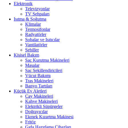
Elektronik
Televizyonlar
TV Sehpaları
Isıtma & Soğutma
Klimalar
Termosifonlar
Radyatörler
Sobalar ve Isıtıcılar
Vantilatörler
Sebiller
Kişisel Bakım
Saç Kurutma Makineleri
Maşalar
Saç Şekillendiricileri
Vücut Bakımı
Traş Makineleri
Banyo Tartıları
Küçük Ev Aletleri
Çay Makineleri
Kahve Makineleri
Elektrikli Süpürgeler
Doğrayıcılar
Ekmek Kızartma Makinesi
Fritöz
Gıda Hazırlama Cihazları