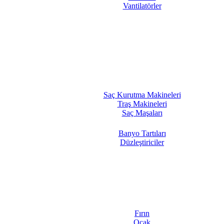
Vantilatörler
Saç Kurutma Makineleri
Traş Makineleri
Saç Maşaları
Banyo Tartıları
Düzleştiriciler
Fırın
Ocak