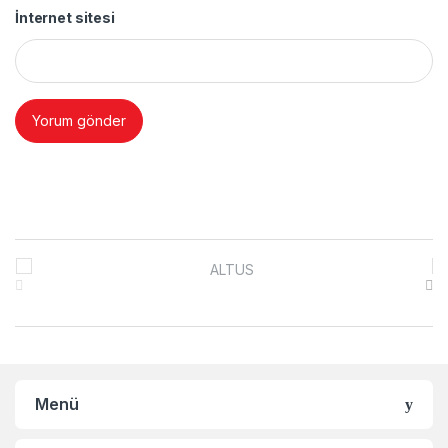
İnternet sitesi
Brands Carousel
Menü