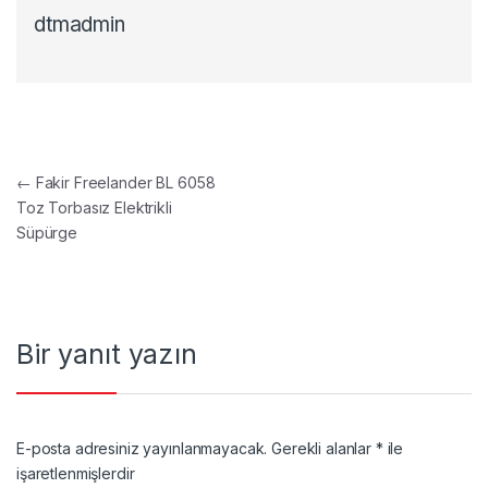
dtmadmin
Yazı gezinmesi
←
Fakir Freelander BL 6058
Toz Torbasız Elektrikli
Süpürge
Bir yanıt yazın
E-posta adresiniz yayınlanmayacak.
Gerekli alanlar
*
ile
işaretlenmişlerdir