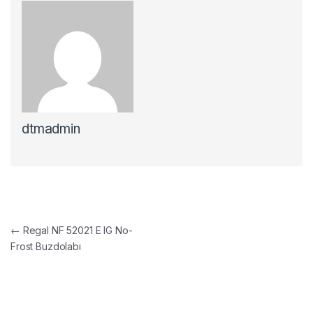
dtmadmin
Yazı gezinmesi
←
Regal NF 52021 E IG No-
Frost Buzdolabı