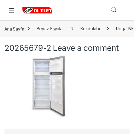
Open
Ana Sayfa
Beyaz Eşyalar
Buzdolabı
Regal NF
20265679-2
Leave a comment