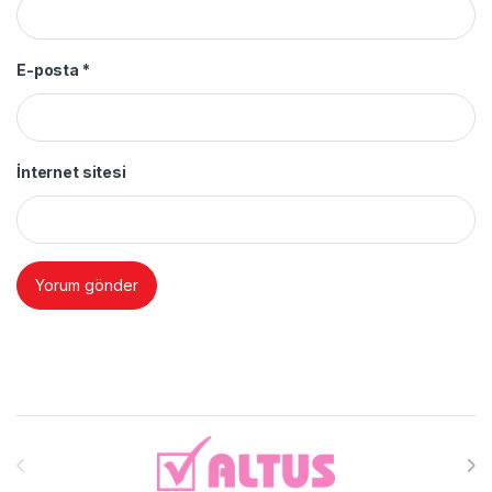
E-posta
*
İnternet sitesi
Brands Carousel