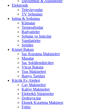
Davlumbaz & Aspiratörler
Elektronik
Televizyonlar
TV Sehpaları
Isıtma & Soğutma
Klimalar
Termosifonlar
Radyatörler
Sobalar ve Isıtıcılar
Vantilatörler
Sebiller
Kişisel Bakım
Saç Kurutma Makineleri
Maşalar
Saç Şekillendiricileri
Vücut Bakımı
Traş Makineleri
Banyo Tartıları
Küçük Ev Aletleri
Çay Makineleri
Kahve Makineleri
Elektrikli Süpürgeler
Doğrayıcılar
Ekmek Kızartma Makinesi
Fritöz