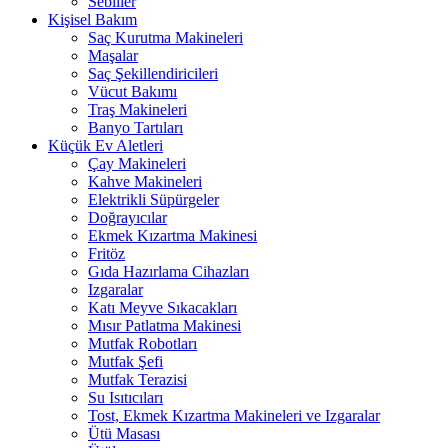
Sebiller
Kişisel Bakım
Saç Kurutma Makineleri
Maşalar
Saç Şekillendiricileri
Vücut Bakımı
Traş Makineleri
Banyo Tartıları
Küçük Ev Aletleri
Çay Makineleri
Kahve Makineleri
Elektrikli Süpürgeler
Doğrayıcılar
Ekmek Kızartma Makinesi
Fritöz
Gıda Hazırlama Cihazları
Izgaralar
Katı Meyve Sıkacakları
Mısır Patlatma Makinesi
Mutfak Robotları
Mutfak Şefi
Mutfak Terazisi
Su Isıtıcıları
Tost, Ekmek Kızartma Makineleri ve Izgaralar
Ütü Masası