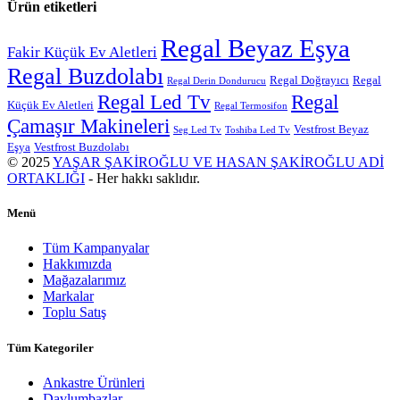
Ürün etiketleri
Regal Beyaz Eşya
Fakir Küçük Ev Aletleri
Regal Buzdolabı
Regal Doğrayıcı
Regal
Regal Derin Dondurucu
Regal
Regal Led Tv
Küçük Ev Aletleri
Regal Termosifon
Çamaşır Makineleri
Vestfrost Beyaz
Seg Led Tv
Toshiba Led Tv
Eşya
Vestfrost Buzdolabı
© 2025
YAŞAR ŞAKİROĞLU VE HASAN ŞAKİROĞLU ADİ
ORTAKLIĞI
- Her hakkı saklıdır.
Menü
Tüm Kampanyalar
Hakkımızda
Mağazalarımız
Markalar
Toplu Satış
Tüm Kategoriler
Ankastre Ürünleri
Davlumbazlar