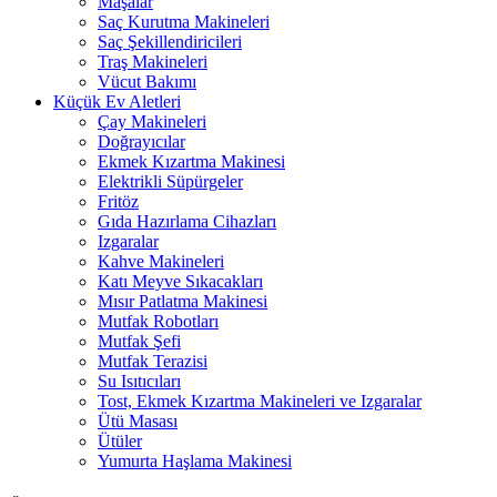
Maşalar
Saç Kurutma Makineleri
Saç Şekillendiricileri
Traş Makineleri
Vücut Bakımı
Küçük Ev Aletleri
Çay Makineleri
Doğrayıcılar
Ekmek Kızartma Makinesi
Elektrikli Süpürgeler
Fritöz
Gıda Hazırlama Cihazları
Izgaralar
Kahve Makineleri
Katı Meyve Sıkacakları
Mısır Patlatma Makinesi
Mutfak Robotları
Mutfak Şefi
Mutfak Terazisi
Su Isıtıcıları
Tost, Ekmek Kızartma Makineleri ve Izgaralar
Ütü Masası
Ütüler
Yumurta Haşlama Makinesi