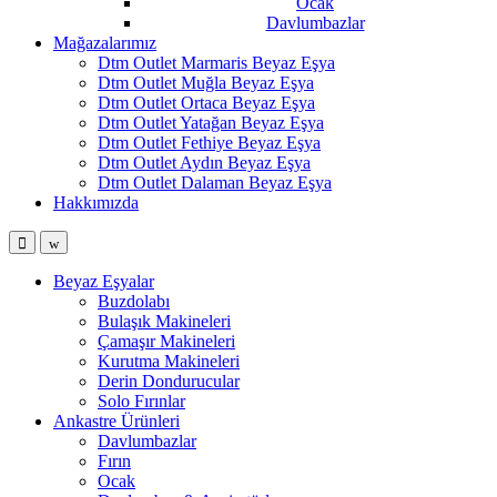
Ocak
Davlumbazlar
Mağazalarımız
Dtm Outlet Marmaris Beyaz Eşya
Dtm Outlet Muğla Beyaz Eşya
Dtm Outlet Ortaca Beyaz Eşya
Dtm Outlet Yatağan Beyaz Eşya
Dtm Outlet Fethiye Beyaz Eşya
Dtm Outlet Aydın Beyaz Eşya
Dtm Outlet Dalaman Beyaz Eşya
Hakkımızda
Open
Close
Beyaz Eşyalar
Buzdolabı
Bulaşık Makineleri
Çamaşır Makineleri
Kurutma Makineleri
Derin Dondurucular
Solo Fırınlar
Ankastre Ürünleri
Davlumbazlar
Fırın
Ocak