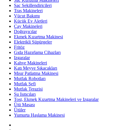
Saç Kurutma Makineleri
Saç Şekillendiricileri
Traş Makineleri
Vücut Bakımı
Küçük Ev Aletleri
Çay Makineleri
Doğrayıcılar
Ekmek Kızartma Makinesi
Elektrikli Süpürgeler
Fritöz
Gıda Hazırlama Cihazları
Izgaralar
Kahve Makineleri
Katı Meyve Sıkacakları
Mısır Patlatma Makinesi
Mutfak Robotları
Mutfak Şefi
Mutfak Terazisi
Su Isıtıcıları
Tost, Ekmek Kızartma Makineleri ve Izgaralar
Ütü Masası
Ütüler
Yumurta Haşlama Makinesi