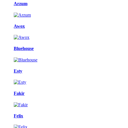
Arzum
Awox
Bluehouse
Esty
Fakir
Felix