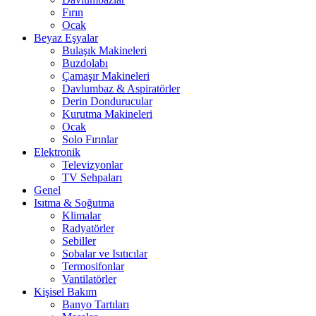
Fırın
Ocak
Beyaz Eşyalar
Bulaşık Makineleri
Buzdolabı
Çamaşır Makineleri
Davlumbaz & Aspiratörler
Derin Dondurucular
Kurutma Makineleri
Ocak
Solo Fırınlar
Elektronik
Televizyonlar
TV Sehpaları
Genel
Isıtma & Soğutma
Klimalar
Radyatörler
Sebiller
Sobalar ve Isıtıcılar
Termosifonlar
Vantilatörler
Kişisel Bakım
Banyo Tartıları