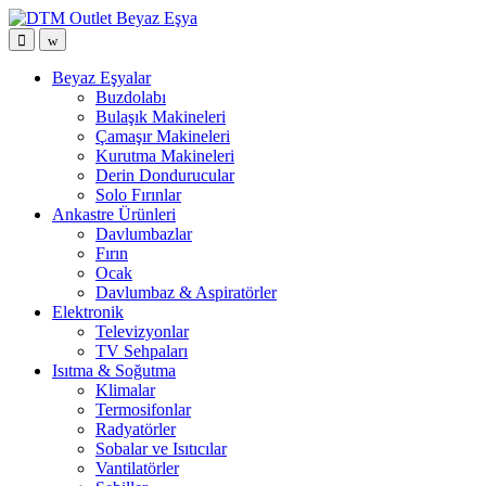
Open
Close
Beyaz Eşyalar
Buzdolabı
Bulaşık Makineleri
Çamaşır Makineleri
Kurutma Makineleri
Derin Dondurucular
Solo Fırınlar
Ankastre Ürünleri
Davlumbazlar
Fırın
Ocak
Davlumbaz & Aspiratörler
Elektronik
Televizyonlar
TV Sehpaları
Isıtma & Soğutma
Klimalar
Termosifonlar
Radyatörler
Sobalar ve Isıtıcılar
Vantilatörler