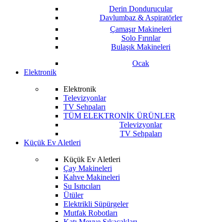
Derin Dondurucular
Davlumbaz & Aspiratörler
Çamaşır Makineleri
Solo Fırınlar
Bulaşık Makineleri
Ocak
Elektronik
Elektronik
Televizyonlar
TV Sehpaları
TÜM ELEKTRONİK ÜRÜNLER
Televizyonlar
TV Sehpaları
Küçük Ev Aletleri
Küçük Ev Aletleri
Çay Makineleri
Kahve Makineleri
Su Isıtıcıları
Ütüler
Elektrikli Süpürgeler
Mutfak Robotları
Katı Meyve Sıkacakları