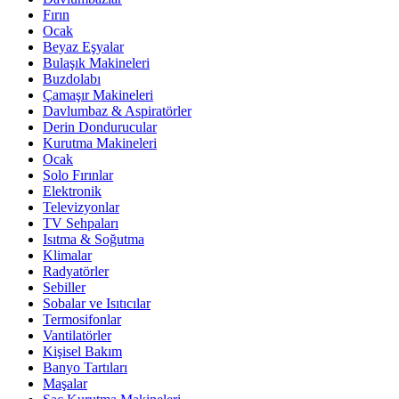
Fırın
Ocak
Beyaz Eşyalar
Bulaşık Makineleri
Buzdolabı
Çamaşır Makineleri
Davlumbaz & Aspiratörler
Derin Dondurucular
Kurutma Makineleri
Ocak
Solo Fırınlar
Elektronik
Televizyonlar
TV Sehpaları
Isıtma & Soğutma
Klimalar
Radyatörler
Sebiller
Sobalar ve Isıtıcılar
Termosifonlar
Vantilatörler
Kişisel Bakım
Banyo Tartıları
Maşalar