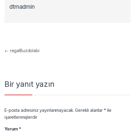
dtmadmin
Yazı gezinmesi
←
regalBuzdolabi
Bir yanıt yazın
E-posta adresiniz yayınlanmayacak.
Gerekli alanlar
*
ile
işaretlenmişlerdir
Yorum
*