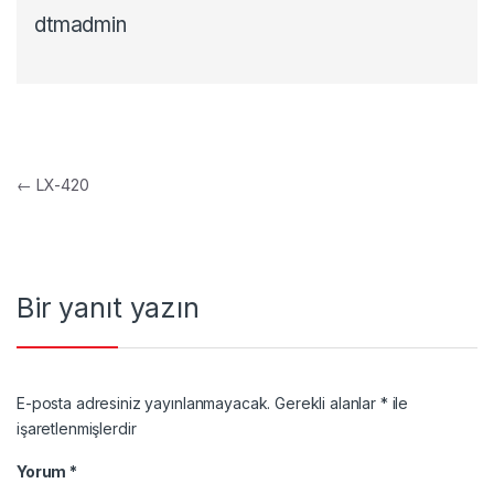
dtmadmin
Yazı gezinmesi
←
LX-420
Bir yanıt yazın
E-posta adresiniz yayınlanmayacak.
Gerekli alanlar
*
ile
işaretlenmişlerdir
Yorum
*