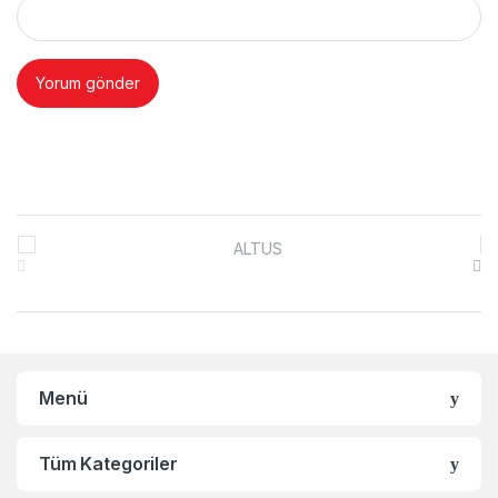
Brands Carousel
Menü
Tüm Kategoriler