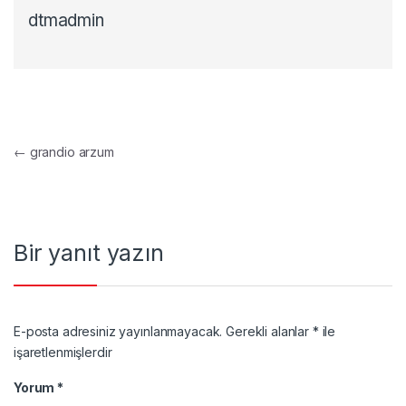
dtmadmin
Yazı gezinmesi
←
grandio arzum
Bir yanıt yazın
E-posta adresiniz yayınlanmayacak.
Gerekli alanlar
*
ile
işaretlenmişlerdir
Yorum
*