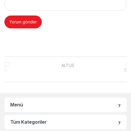
Brands Carousel
Menü
Tüm Kategoriler