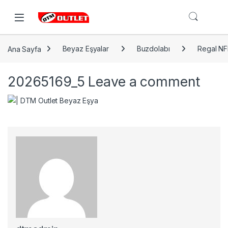
Open
Ana Sayfa
Beyaz Eşyalar
Buzdolabı
Regal NF
20265169_5
Leave a comment