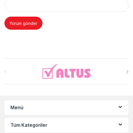
Brands Carousel
Menü
Tüm Kategoriler