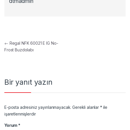
dtmadmin
Yazı gezinmesi
←
Regal NFK 60021 E IG No-
Frost Buzdolabı
Bir yanıt yazın
E-posta adresiniz yayınlanmayacak.
Gerekli alanlar
*
ile
işaretlenmişlerdir
Yorum
*