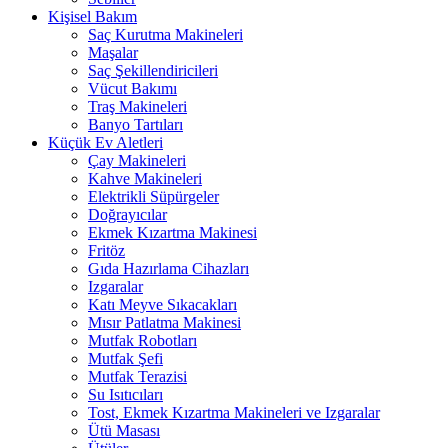
Kişisel Bakım
Saç Kurutma Makineleri
Maşalar
Saç Şekillendiricileri
Vücut Bakımı
Traş Makineleri
Banyo Tartıları
Küçük Ev Aletleri
Çay Makineleri
Kahve Makineleri
Elektrikli Süpürgeler
Doğrayıcılar
Ekmek Kızartma Makinesi
Fritöz
Gıda Hazırlama Cihazları
Izgaralar
Katı Meyve Sıkacakları
Mısır Patlatma Makinesi
Mutfak Robotları
Mutfak Şefi
Mutfak Terazisi
Su Isıtıcıları
Tost, Ekmek Kızartma Makineleri ve Izgaralar
Ütü Masası