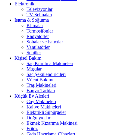
Elektronik
Televizyonlar
TV Sehpaları
Isıtma & Soğutma
Klimalar
Termosifonlar
Radyatörler
Sobalar ve Isıtıcılar
Vantilatörler
Sebiller
Kişisel Bakım
Saç Kurutma Makineleri
Maşalar
Saç Şekillendiricileri
Vücut Bakımı
Traş Makineleri
Banyo Tartıları
Küçük Ev Aletleri
Çay Makineleri
Kahve Makineleri
Elektrikli Süpürgeler
Doğrayıcılar
Ekmek Kızartma Makinesi
Fritöz
Gıda Hazırlama Cihazları