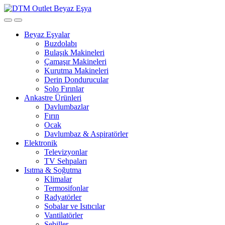
Open
Close
Beyaz Eşyalar
Buzdolabı
Bulaşık Makineleri
Çamaşır Makineleri
Kurutma Makineleri
Derin Dondurucular
Solo Fırınlar
Ankastre Ürünleri
Davlumbazlar
Fırın
Ocak
Davlumbaz & Aspiratörler
Elektronik
Televizyonlar
TV Sehpaları
Isıtma & Soğutma
Klimalar
Termosifonlar
Radyatörler
Sobalar ve Isıtıcılar
Vantilatörler
Sebiller