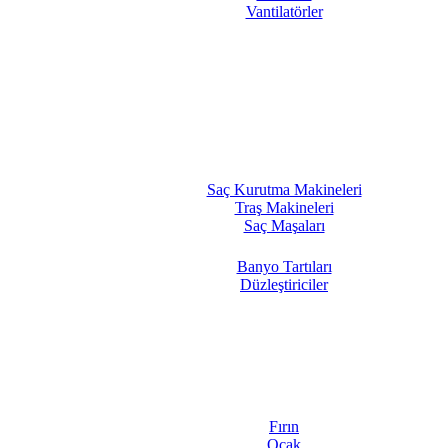
Vantilatörler
Saç Kurutma Makineleri
Traş Makineleri
Saç Maşaları
Banyo Tartıları
Düzleştiriciler
Fırın
Ocak