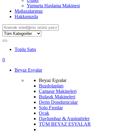
Ütüler
Yumurta Haşlama Makinesi
Mağazalarımız
Hakkımızda
Search
for:
Toplu Satış
0
Beyaz Eşyalar
Beyaz Eşyalar
Buzdolapları
Çamaşır Makineleri
Bulaşık Makineleri
Derin Dondurucular
Solo Fırınlar
Ocak
Davlumbaz & Aspiratörler
TÜM BEYAZ EŞYALAR