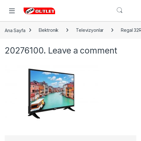
Open
Ana Sayfa
Elektronik
Televizyonlar
Regal 32R
20276100.
Leave a comment