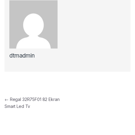
dtmadmin
Yazı gezinmesi
←
Regal 32R75F01 82 Ekran
Smart Led Tv