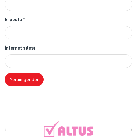
E-posta
*
İnternet sitesi
Brands Carousel