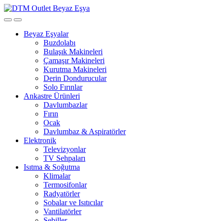
Open
Close
Beyaz Eşyalar
Buzdolabı
Bulaşık Makineleri
Çamaşır Makineleri
Kurutma Makineleri
Derin Dondurucular
Solo Fırınlar
Ankastre Ürünleri
Davlumbazlar
Fırın
Ocak
Davlumbaz & Aspiratörler
Elektronik
Televizyonlar
TV Sehpaları
Isıtma & Soğutma
Klimalar
Termosifonlar
Radyatörler
Sobalar ve Isıtıcılar
Vantilatörler
Sebiller