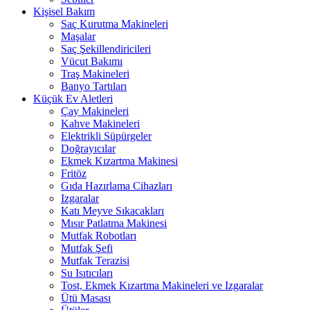
Kişisel Bakım
Saç Kurutma Makineleri
Maşalar
Saç Şekillendiricileri
Vücut Bakımı
Traş Makineleri
Banyo Tartıları
Küçük Ev Aletleri
Çay Makineleri
Kahve Makineleri
Elektrikli Süpürgeler
Doğrayıcılar
Ekmek Kızartma Makinesi
Fritöz
Gıda Hazırlama Cihazları
Izgaralar
Katı Meyve Sıkacakları
Mısır Patlatma Makinesi
Mutfak Robotları
Mutfak Şefi
Mutfak Terazisi
Su Isıtıcıları
Tost, Ekmek Kızartma Makineleri ve Izgaralar
Ütü Masası