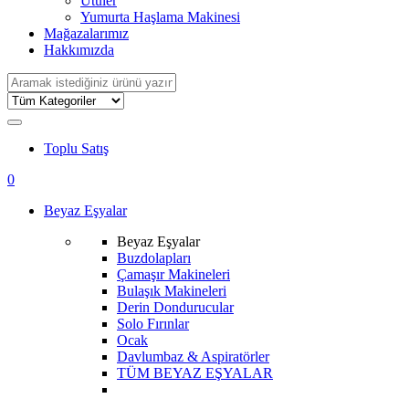
Ütüler
Yumurta Haşlama Makinesi
Mağazalarımız
Hakkımızda
Search
for:
Toplu Satış
0
Beyaz Eşyalar
Beyaz Eşyalar
Buzdolapları
Çamaşır Makineleri
Bulaşık Makineleri
Derin Dondurucular
Solo Fırınlar
Ocak
Davlumbaz & Aspiratörler
TÜM BEYAZ EŞYALAR