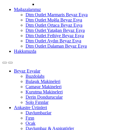
Mağazalarımız
Dtm Outlet Marmaris Beyaz Eşya
Dtm Outlet Muğla Beyaz Eşya
Dtm Outlet Ortaca Beyaz Eşya
Dtm Outlet Yatağan Beyaz Eşya
Dtm Outlet Fethiye Beyaz Eşya
Dtm Outlet Aydın Beyaz Eşya
Dtm Outlet Dalaman Beyaz Eşya
Hakkımızda
Open
Close
Beyaz Eşyalar
Buzdolabı
Bulaşık Makineleri
Çamaşır Makineleri
Kurutma Makineleri
Derin Dondurucular
Solo Fırınlar
Ankastre Ürünleri
Davlumbazlar
Fırın
Ocak
Davlumbaz & Aspiratörler