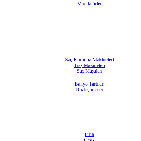
Vantilatörler
Saç Kurutma Makineleri
Traş Makineleri
Saç Maşaları
Banyo Tartıları
Düzleştiriciler
Fırın
Ocak