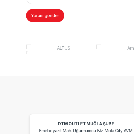
Brands Carousel
DTM OUTLET MUĞLA ŞUBE
Emirbeyazıt Mah. Uğurmumcu Blv. Mola City AVM