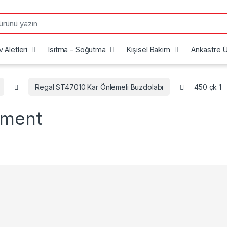
 Aletleri
Isıtma – Soğutma
Kişisel Bakım
Ankastre Ü
Regal ST47010 Kar Önlemeli Buzdolabı
450 çk 1
mment