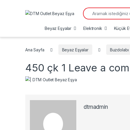
Search for:
Beyaz Eşyalar
Elektronik
Küçük Ev
Ana Sayfa
Beyaz Eşyalar
Buzdolabı
450 çk 1
Leave a co
dtmadmin