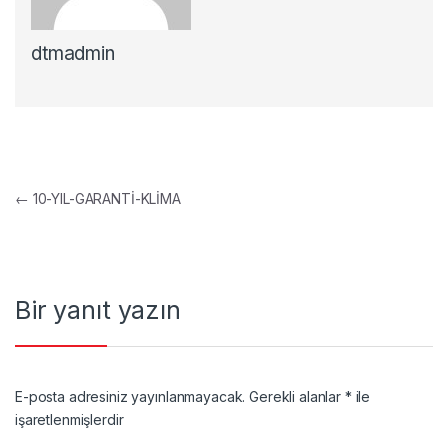
dtmadmin
Yazı gezinmesi
←
10-YIL-GARANTİ-KLİMA
Bir yanıt yazın
E-posta adresiniz yayınlanmayacak.
Gerekli alanlar
*
ile
işaretlenmişlerdir